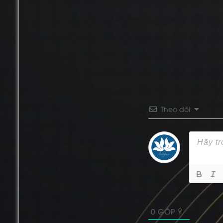
Theo dõi
0
GÓP Ý