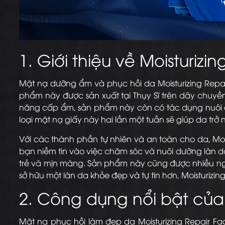
1. Giới thiệu về Moisturizi
Mặt nạ dưỡng ẩm và phục hồi da Moisturizing Repa
phẩm này được sản xuất tại Thụy Sĩ trên dây chuy
năng cấp ẩm, sản phẩm này còn có tác dụng nuôi dưỡ
loại mặt nạ giấy này hai lần một tuần sẽ giúp da tr
Với các thành phần tự nhiên và an toàn cho da, Moi
bạn niềm tin vào việc chăm sóc và nuôi dưỡng làn da 
trẻ và mịn màng. Sản phẩm này cũng được nhiều ngư
sở hữu một làn da khỏe đẹp và tự tin hơn, Moisturizi
2. Công dụng nổi bật củ
Mặt nạ phục hồi làm đẹp da Moisturizing Repair F