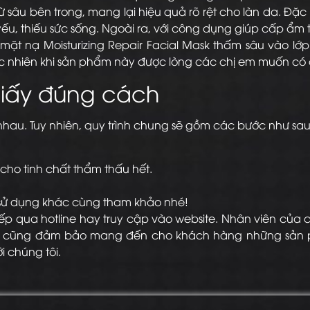
âu bên trong, mang lại hiệu quả rõ rệt cho làn da. Đặc 
yếu, thiếu sức sống. Ngoài ra, với công dụng giúp cấp ẩm
mặt nạ Moisturizing Repair Facial Mask thấm sâu vào lớp
ngạc nhiên khi sản phẩm này được lòng các chị em muốn c
giấy đúng cách
nhau. Tuy nhiên, quy trình chung sẽ gồm các bước như sa
cho tinh chất thẩm thấu hết.
h sử dụng khác cùng tham khảo nhé!
iếp qua hotline hay truy cập vào website. Nhân viên của 
ôi cũng đảm bảo mang đến cho khách hàng những sản p
i chúng tôi.