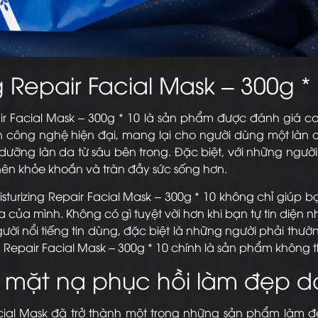
ng Repair Facial
Mask – 300g *
ir Facial Mask – 300g * 10 là sản phẩm được đánh giá
ền công nghệ hiện đại, mang lại cho người dùng một l
ng làn da từ sâu bên trong. Đặc biệt, với những người 
ở nên khỏe khoắn và tràn đầy sức sống hơn.
sturizing Repair Facial Mask – 300g * 10 không chỉ giú
của mình. Không có gì tuyệt vời hơn khi bạn tự tin diện 
ời nổi tiếng tin dùng, đặc biệt là những người phải thư
ng Repair Facial Mask – 300g * 10 chính là sản phẩm khôn
a mặt nạ phục hồi làm đẹp d
acial Mask đã trở thành một trong những sản phẩm làm