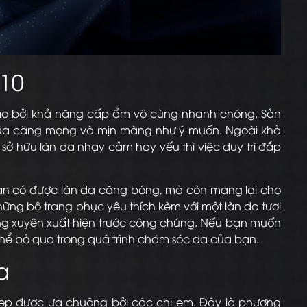
 10
 cao bởi khả năng cấp ẩm vô cùng nhanh chóng. Sản
àn da căng mọng và mịn màng như ý muốn. Ngoài khả
sở hữu làn da nhạy cảm hay yếu thì việc duy trì đắp
p bạn có được làn da căng bóng, mà còn mang lại cho
những bộ trang phục yêu thích kèm với một làn da tươi
ờng xuyên xuất hiện trước công chúng. Nếu bạn muốn
g thể bỏ qua trong quá trình chăm sóc da của bạn.
a
 đẹp được ưa chuộng bởi các chị em. Đây là phương