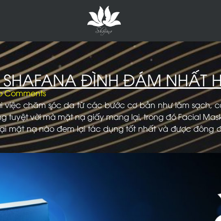
 SHAFANA ĐÌNH ĐÁM NHẤT H
o Comments
oài việc chăm sóc da từ các bước cơ bản như làm sạch, 
tuyệt vời mà mặt nạ giấy mang lại, trong đó Facial Mas
ì loại mặt nạ nào đem lại tác dụng tốt nhất và được đô