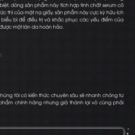
biệt, dòng sản phẩm này tích hợp tinh chất serum cô
 tức thì của mặt nạ giấy, sản phẩm này cực kỳ hữu ích
 biểu bì để điều trị và khắc phục các yếu điểm của
ó được một làn da hoàn hảo.
u:
chúng tôi có kiến thức chuyên sâu sẽ nhanh chóng tư
hẩm chính hãng nhưng giá thành lại vô cùng phải