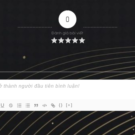
0
Đánh giá bài viết
{}
[+]