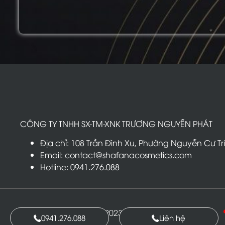
CÔNG TY TNHH SX-TM-XNK
T
R
Ư
Ơ
N
G
N
G
U
Y
Ễ
N
P
H
Á
T
Địa chỉ: 108 Trần Đình Xu, Phường Nguyễn Cư Tr
Email: contact@shafanacosmetics.com
Hotline: 0941.276.088
© Shafana Cosmetics 2023. Design by Shafana with
0941.276.088
Liên hệ