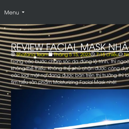
Menu
REVIEW FACIAL MASK NHÀ
Shafana Team
Tháng 5 15, 2023
7:15 chiều
N
Trong các bước chăm sóc da đúng lộ trình, thì ng
không thể thiếu.
Không thể phủ nhận được công dụng 
các loại mặt nạ đang được bán trên thị trường th
tìm hiểu sản phẩm Moisturizing Facial Mask nhé!