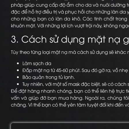
pháp giúp cung cấp độ ẩm cho da và nuôi dưỡng từ s
đặc để hỗ trợ điều trị và phục hồi cho những làn da 
cho những bạn có làn da khô. Các tinh chất trong 
khuôn mặt. Với những lợi ích vượt trội này, không 
3. Cách sử dụng mặt nạ 
Tùy theo từng loại mặt nạ mà cách sử dụng sẽ khác 
Làm sạch da
Đắp mặt nạ từ 45-60 phút. Sau đó gỡ ra, vỗ nhẹ 
Bảo quản trong tủ lạnh.
Tuy nhiên, với một số mask đặc biệt, sẽ có các
Để đặt hàng nhanh chóng, bạn có thể liên hệ trực t
vấn và giúp đỡ bạn mua hàng. Ngoài ra, chúng t
chăng. Vì thế bạn có thể yên tâm tuyệt đối khi đến vớ