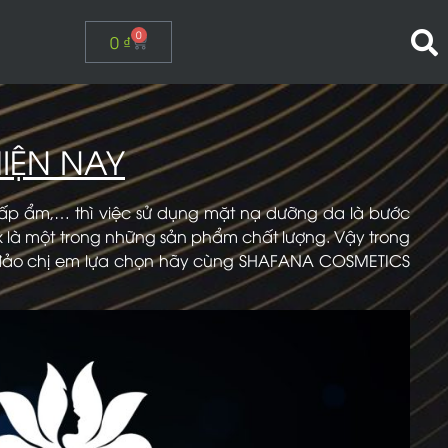
0
0
₫
IỆN NAY
cấp ẩm,… thì việc sử dụng mặt nạ dưỡng da là bước
k là một trong những sản phẩm chất lượng.
Vậy trong
ng đảo chị em lựa chọn hãy cùng SHAFANA COSMETICS