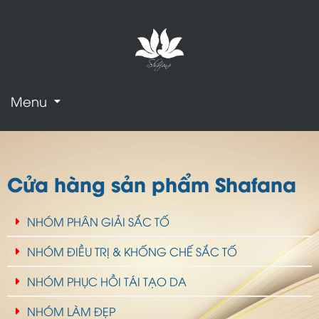
Menu
Cửa hàng sản phẩm Shafana
NHÓM PHÂN GIẢI SẮC TỐ
NHÓM ĐIỀU TRỊ & KHỐNG CHẾ SẮC TỐ
NHÓM PHỤC HỒI TÁI TẠO DA
NHÓM LÀM ĐẸP