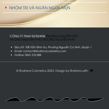
NHÓM TRỊ VÀ NGĂN NGỪA MỤN
CÔNG TY TNHH SX-TM-XNK
T
R
Ư
Ơ
N
G
N
G
U
Y
Ễ
N
P
H
Á
T
T
R
Ư
Ơ
N
G
N
G
U
Y
Ễ
N
P
H
Á
T
T
R
Ư
Ơ
N
G
N
G
U
Y
Ễ
N
P
H
Á
T
Địa chỉ: 108 Trần Đình Xu, Phường Nguyễn Cư Trinh, Quận 1
Email: contact@shafanacosmetics.com
Hotline: 0941.276.088
© Shafana Cosmetics 2023. Design by Shafana with