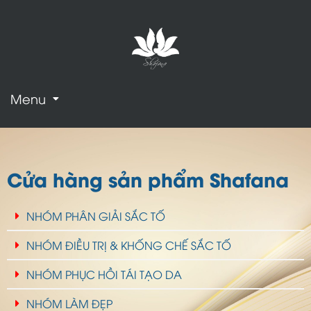
Menu
Cửa hàng sản phẩm Shafana
NHÓM PHÂN GIẢI SẮC TỐ
NHÓM ĐIỀU TRỊ & KHỐNG CHẾ SẮC TỐ
NHÓM PHỤC HỒI TÁI TẠO DA
NHÓM LÀM ĐẸP