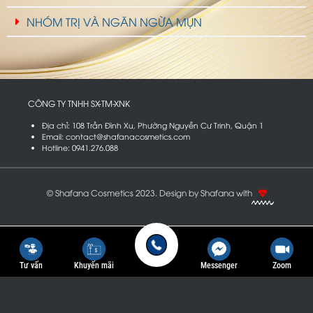
NHÓM TRỊ VÀ NGĂN NGỪA MỤN
CÔNG TY TNHH SX-TM-XNK
T
R
Ư
Ơ
N
G
N
G
U
Y
Ễ
N
P
H
Địa chỉ: 108 Trần Đình Xu, Phường Nguyễn Cư Trinh, Quận 1
Email: contact@shafanacosmetics.com
Hotline: 0941.276.088
© Shafana Cosmetics 2023. Design by Shafana with
Tư vấn
Khuyến mãi
Messenger
Zoom