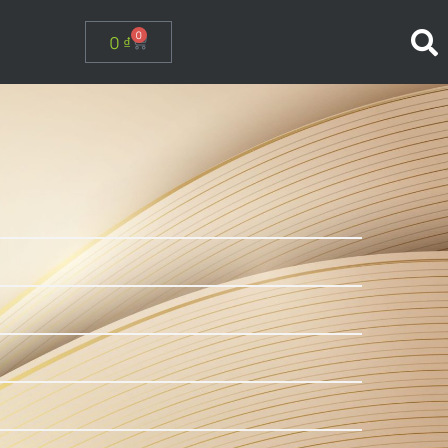
0
0
₫