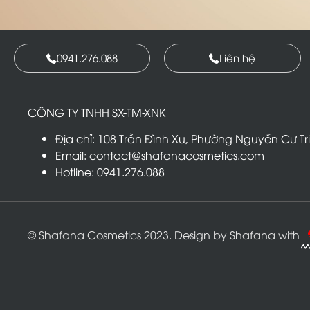
0941.276.088
Liên hệ
CÔNG TY TNHH SX-TM-XNK
T
R
Địa chỉ: 108 Trần Đình Xu, Phường Nguyễn Cư Tr
Email: contact@shafanacosmetics.com
Hotline: 0941.276.088
© Shafana Cosmetics 2023. Design by Shafana with