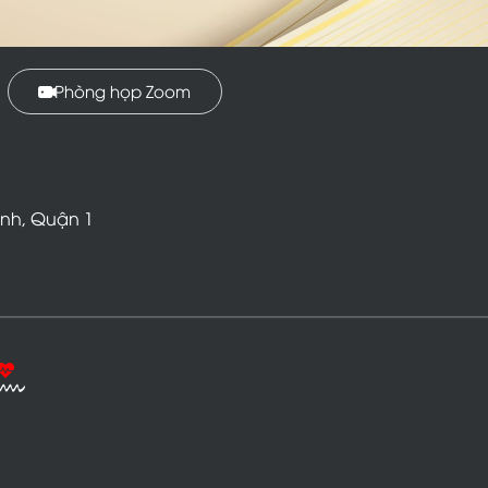
Phòng họp Zoom
Ư
Ơ
N
G
N
G
U
Y
Ễ
N
P
H
Á
T
inh, Quận 1