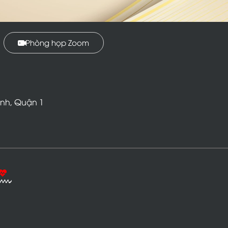
Phòng họp Zoom
Ư
Ơ
N
G
N
G
U
Y
Ễ
N
P
H
Á
T
inh, Quận 1