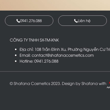
0941.276.088
Liên hệ
CÔNG TY TNHH SX-TM-XNK
T
R
Địa chỉ: 108 Trần Đình Xu, Phường Nguyễn Cư Tr
Email: contact@shafanacosmetics.com
Hotline: 0941.276.088
© Shafana Cosmetics 2023. Design by Shafana with