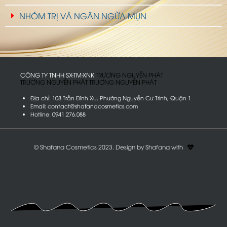
NHÓM TRỊ VÀ NGĂN NGỪA MỤN
CÔNG TY TNHH SX-TM-XNK
T
R
Ư
Ơ
N
G
N
G
U
Y
Ễ
N
P
H
Á
T
T
R
Ư
Ơ
N
G
N
G
U
Y
Ễ
N
P
H
Á
T
T
R
Ư
Ơ
N
G
N
G
U
Y
Ễ
N
P
H
Á
T
Địa chỉ: 108 Trần Đình Xu, Phường Nguyễn Cư Trinh, Quận 1
Email: contact@shafanacosmetics.com
Hotline: 0941.276.088
© Shafana Cosmetics 2023. Design by Shafana with