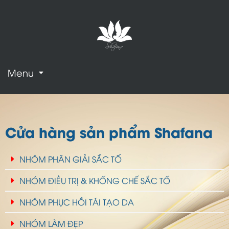
Menu
Cửa hàng sản phẩm Shafana
NHÓM PHÂN GIẢI SẮC TỐ
NHÓM ĐIỀU TRỊ & KHỐNG CHẾ SẮC TỐ
NHÓM PHỤC HỒI TÁI TẠO DA
NHÓM LÀM ĐẸP