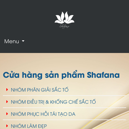
Menu
Cửa hàng sản phẩm Shafana
NHÓM PHÂN GIẢI SẮC TỐ
NHÓM ĐIỀU TRỊ & KHỐNG CHẾ SẮC TỐ
NHÓM PHỤC HỒI TÁI TẠO DA
NHÓM LÀM ĐẸP