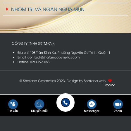
NHÓM TRỊ VÀ NGĂN NGỪA MỤN
CÔNG TY TNHH SX-TM-XNK
T
R
Ư
Ơ
N
G
N
G
U
Y
Ễ
N
P
H
Địa chỉ: 108 Trần Đình Xu, Phường Nguyễn Cư Trinh, Quận 1
Email: contact@shafanacosmetics.com
Hotline: 0941.276.088
© Shafana Cosmetics 2023. Design by Shafana with
Tư vấn
Khuyến mãi
Messenger
Zoom