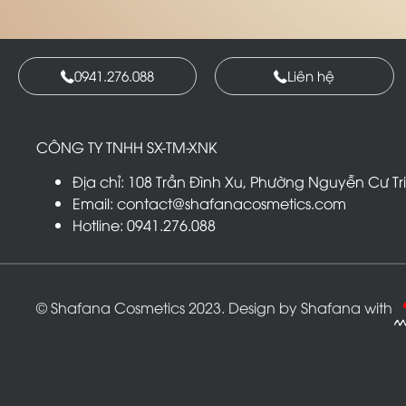
0941.276.088
Liên hệ
CÔNG TY TNHH SX-TM-XNK
T
R
Địa chỉ: 108 Trần Đình Xu, Phường Nguyễn Cư Tr
Email: contact@shafanacosmetics.com
Hotline: 0941.276.088
© Shafana Cosmetics 2023. Design by Shafana with