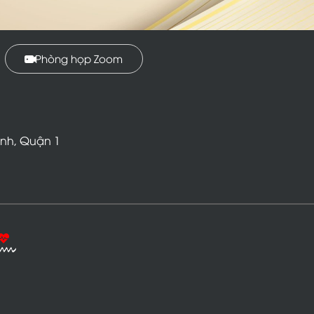
Phòng họp Zoom
Ư
Ơ
N
G
N
G
U
Y
Ễ
N
P
H
Á
T
inh, Quận 1