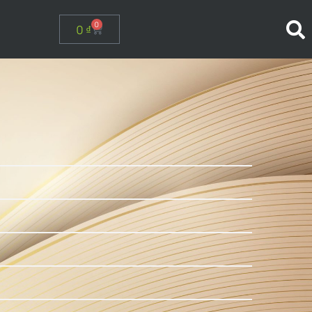
0
0
₫